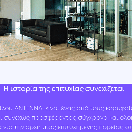
Η ιστορία της επιτυχίας συνεχίζεται
ίλου ANTENNA, είναι ένας από τους κορυφαί
εται συνεχώς προσφέροντας σύγχρονα και 
 για την αρχή μιας επιτυχημένης πορείας σ