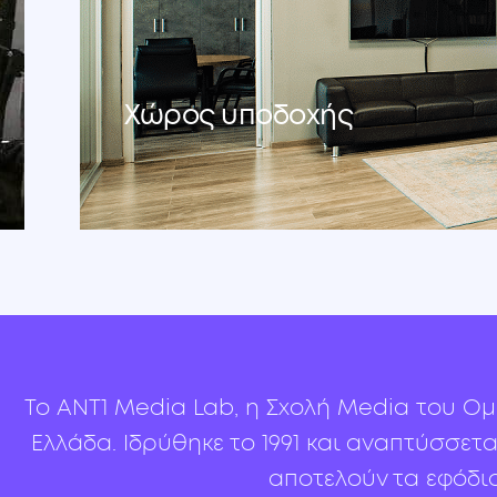
Χώρος υποδοχής
Το ANT1 Media Lab, η Σχολή Media του Ομ
Ελλάδα. Ιδρύθηκε το 1991 και αναπτύσσ
αποτελούν τα εφόδια