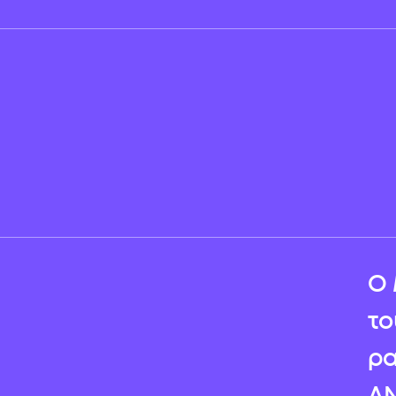
O 
το
ρα
ΑΝ