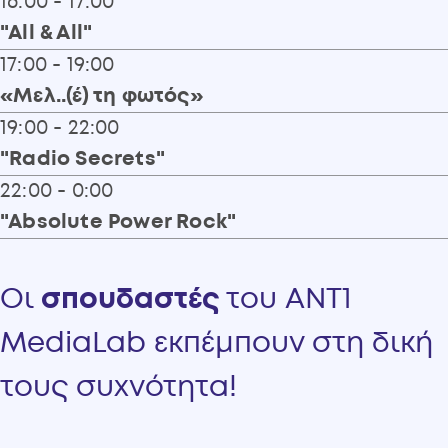
:
16:00 - 17:00
Γκουγιάννος Παύλος
"All & All"
:
17:00 - 19:00
Αντωνιάδη Χρυσούλα
«Μελ..(έ) τη φωτός»
:
19:00 - 22:00
Γαβαλάς Μελέτης
"Radio Secrets"
:
22:00 - 0:00
"Absolute Power Rock"
:
Οι
σπουδαστές
του ANT1
MediaLab εκπέμπουν στη δική
τους συχνότητα!