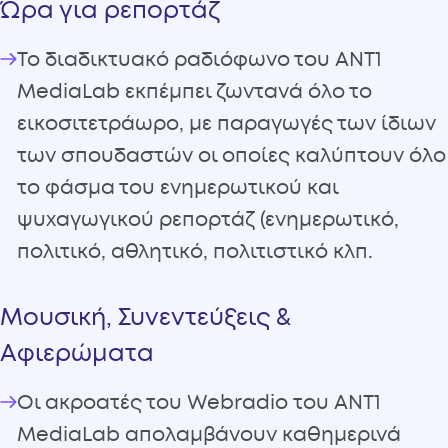
Ώρα για ρεπορτάζ
Το διαδικτυακό ραδιόφωνο του ANT1
MediaLab εκπέμπει ζωντανά όλο το
εικοσιτετράωρο, με παραγωγές των ίδιων
των σπουδαστών οι οποίες καλύπτουν όλο
το φάσμα του ενημερωτικού και
ψυχαγωγικού ρεπορτάζ (ενημερωτικό,
πολιτικό, αθλητικό, πολιτιστικό κλπ.
Μουσική, Συνεντεύξεις &
Αφιερώματα
Οι ακροατές του Webradio του ANT1
MediaLab απολαμβάνουν καθημερινά