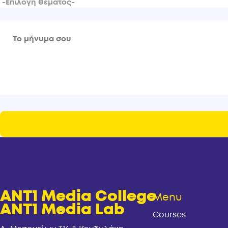
ANT1 Media College
Menu
ANT1 Media Lab
Courses