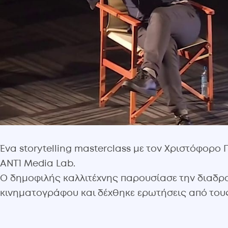
Ένα storytelling masterclass με τον Χριστόφορ
ANT1 Media Lab.
Ο δημοφιλής καλλιτέχνης παρουσίασε την διαδρο
κινηματογράφου και δέχθηκε ερωτήσεις από του