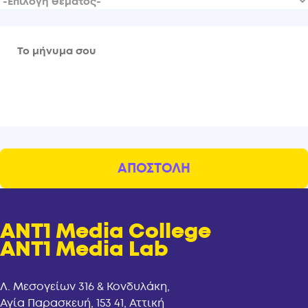
ANT1 Media College
ANT1 Media Lab
Λ. Μεσογείων 316 & Κονδυλάκη,
Αγία Παρασκευή, 153 41, Αττική