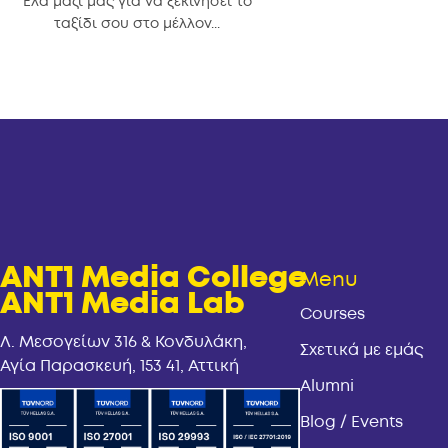
Έλα μαζί μας για να ξεκινήσει το
ταξίδι σου στο μέλλον...
ANT1 Media College
Menu
ANT1 Media Lab
Courses
Λ. Μεσογείων 316 & Κονδυλάκη,
Σχετικά με εμάς
Αγία Παρασκευή, 153 41, Αττική
Alumni
Blog / Events