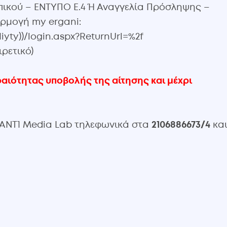
ικού – ΕΝΤΥΠΟ Ε.4 Ή Αναγγελία Πρόσληψης –
ρμογή my ergani:
iyty))/login.aspx?ReturnUrl=%2f
ρετικό)
ραιότητας υποβολής της αίτησης και μέχρι
ο ANT1 Media Lab τηλεφωνικά στα
2106886673/4
και