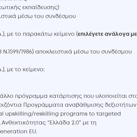
εωτικής εκπαίδευσης)
ειστικά μέσω του συνδέσμου
), με το παρακάτω κείμενο (
επιλέγετε ανάλογα με
 Ν.1599/1986) αποκλειστικά μέσω του συνδέσμου
, με το κείμενο:
άλλο πρόγραμμα κατάρτισης που υλοποιείται στ
 Οριζόντια Προγράμματα αναβάθμισης δεξιοτήτων
 upskilling/reskilling programs to targeted
 Ανθεκτικότητας “Ελλάδα 2.0” με τη
neration EU.