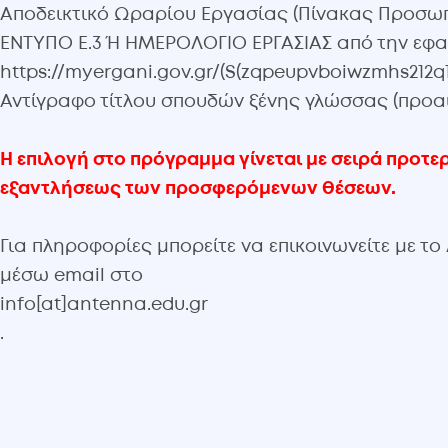
Αποδεικτικό Ωραρίου Εργασίας (Πίνακας Προσωπ
ΕΝΤΥΠΟ Ε.3 Ή ΗΜΕΡΟΛΟΓΙΟ ΕΡΓΑΣΙΑΣ από την εφα
https://myergani.gov.gr/(S(zqpeupvboiwzmhs212q1
Αντίγραφο τίτλου σπουδών ξένης γλώσσας (προαι
Η επιλογή στο πρόγραμμα γίνεται με σειρά προτε
εξαντλήσεως των προσφερόμενων θέσεων.
Για πληροφορίες μπορείτε να επικοινωνείτε με τ
μέσω email στο
info[at]antenna.edu.gr
.