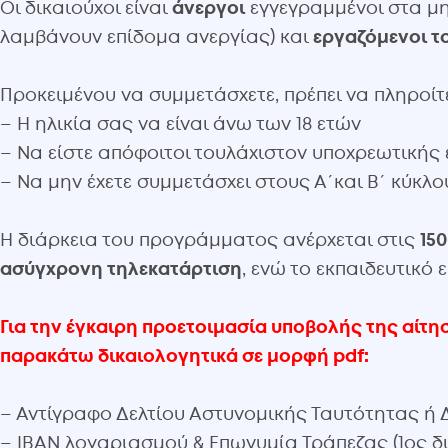
Οι δικαιούχοι είναι
άνεργοι
εγγεγραμμένοι στα μ
λαμβάνουν επίδομα ανεργίας) και
εργαζόμενοι τ
Προκειμένου να συμμετάσχετε, πρέπει να πληροί
– Η ηλικία σας να είναι άνω των 18 ετών
– Να είστε απόφοιτοι τουλάχιστον υποχρεωτικής
– Να μην έχετε συμμετάσχει στους Α΄και Β΄ κύκλ
Η διάρκεια του προγράμματος ανέρχεται στις
15
ασύγχρονη τηλεκατάρτιση
, ενώ το εκπαιδευτικό 
Για την έγκαιρη προετοιμασία υποβολής της αίτη
παρακάτω δικαιολογητικά σε μορφή pdf:
– Αντίγραφο Δελτίου Αστυνομικής Ταυτότητας ή
– IBAN λογαριασμού & Επωνυμία Τράπεζας (1ος δ