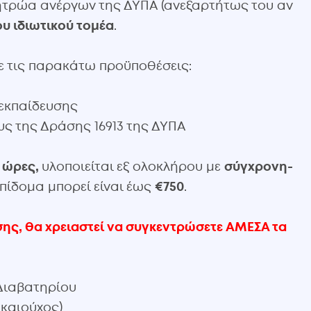
ητρώα ανέργων της ΔΥΠΑ (ανεξαρτήτως του αν
ου ιδιωτικού τομέα
.
τε τις παρακάτω προϋποθέσεις:
 εκπαίδευσης
ους της Δράσης 16913 της ΔΥΠΑ
0 ώρες,
υλοποιείται εξ ολοκλήρου με
σύγχρονη-
επίδομα μπορεί είναι έως
€750
.
σης, θα χρειαστεί να συγκεντρώσετε ΑΜΕΣΑ τα
 Διαβατηρίου
ικαιούχος)