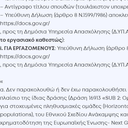
– Αντίγραφο τίτλου σπουδών (τουλάχιστον υποχρ
– Υπεύθυνη Δήλωση (άρθρο 8 Ν.1599/1986) αποκλ
https://docs.gov.gr/
, προς τη Δημόσια Υπηρεσία Απασχόλησης (Δ.ΥΠ.Α.
το εργασιακό καθεστώς
):
i. ΓΙΑ ΕΡΓΑΖΟΜΕΝΟΥΣ
: Υπεύθυνη Δήλωση (άρθρο 8
https://docs.gov.gr/
, προς τη Δημόσια Υπηρεσία Απασχόλησης (Δ.ΥΠ.Α.)
«
α. Δεν παρακολουθώ ή δεν έχω παρακολουθήσει 
πλαίσιο της ίδιας δράσης (Δράση 16913 «SUB 2:
για στοχευμένες πληθυσμιακές ομάδες (Horizontal
populations), του Εθνικού Σχεδίου Ανάκαμψης και
χρηματοδότηση της Ευρωπαϊκής Ένωσης- Next Ge