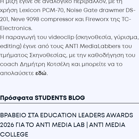
Η μίξη έγινε σε αναλογικό περιβάλλον, με τη
χρήση Lexicon PCM-70, Noise Gate drawmer DS-
201, Neve 9098 compressor και Fireworx της TC-
Electronics.
Η παραγωγή του videoclip (σκηνοθεσία, γύρισμα,
editing) έγινε από τους ANT1 MediaLabbers του
τμήματος Σκηνοθεσίας, με την καθοδήγηση του
coach Δημήτρη Κοτσέλη και μπορείτε να το
απολαύσετε
εδώ
.
Πρόσφατα STUDENTS BLOG
ΒΡΑΒΕΙΟ ΣΤΑ EDUCATION LEADERS AWARDS
2026 ΓΙΑ ΤΟ ANT1 MEDIA LAB | ANT1 MEDIA
COLLEGE